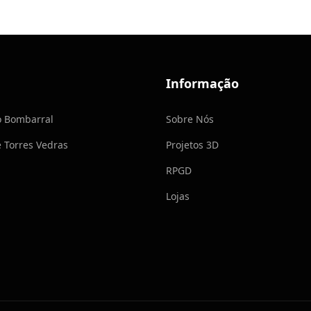
Informação
o Bombarral
Sobre Nós
e Torres Vedras
Projetos 3D
RPGD
Lojas